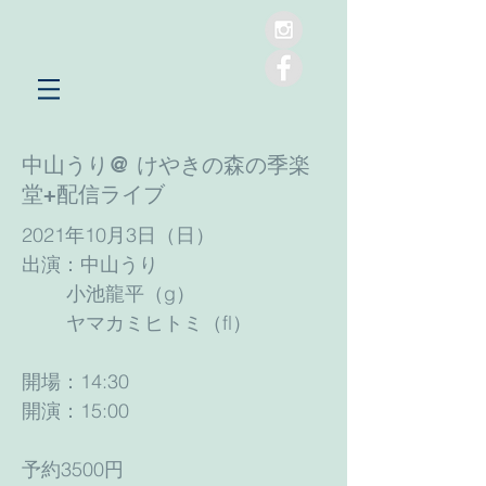
中山うり@ けやきの森の季楽
堂+配信ライブ
2021年10月3日（日）
出演：中山うり
小池龍平（g）
ヤマカミヒトミ（fl）
開場：14:30
開演：15:00
予約3500円